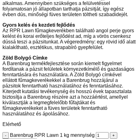
alkalmas. Amennyiben szükséges a felülvetéssel
folyamatosan jó állapotban tarthatja pázsitját, így egész
évben dús, minőségi füves területen töltheti szabadidejét.
Gyors kelés és kezdeti fejlődés
Az RPR Lawn fűmagkeverékben található angol perje gyors
kelést és korai erőteljes fejlődést ad, míg a vörös csenkesz
dússá teszi a pázsitunkat. A végeredmény: egy rövid idő alatt
kialakítható, esztétikus, strapabíró gyepfelület.
Zöld Bolygó Címke
A Barenbrug termékfejlesztése során kiemelt figyelmet
fordítanak a pázsit felületek környezetkímélő és gazdaságos
fenntartására és használatára. A Zöld Bolygó címkével
ellátott fűmagkeverékekkel a Barenbrug hozzájárul a
pázsitok fenntartható használatához és fenntartásához.
Kiterjedt kutatási tevékenység és hosszú évek tapasztalata
biztosítja a Barenbrug részére azt a hozzáértést, amellyel
kiválasztják a legmegfelelőbb fűfajtákat és
fűmagkeverékeket a füves területek fenntartható
használatához és ápolásához.
Elérhető
Barenbrug RPR Lawn 1 kg mennyiség
-
+