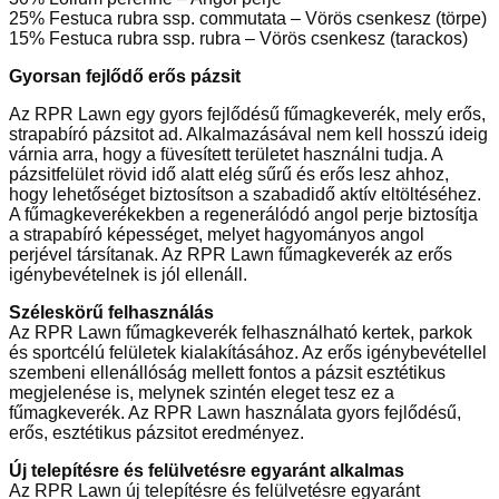
25% Festuca rubra ssp. commutata – Vörös csenkesz (törpe)
15% Festuca rubra ssp. rubra – Vörös csenkesz (tarackos)
Gyorsan fejlődő erős pázsit
Az RPR Lawn egy gyors fejlődésű fűmagkeverék, mely erős,
strapabíró pázsitot ad. Alkalmazásával nem kell hosszú ideig
várnia arra, hogy a füvesített területet használni tudja. A
pázsitfelület rövid idő alatt elég sűrű és erős lesz ahhoz,
hogy lehetőséget biztosítson a szabadidő aktív eltöltéséhez.
A fűmagkeverékekben a regenerálódó angol perje biztosítja
a strapabíró képességet, melyet hagyományos angol
perjével társítanak. Az RPR Lawn fűmagkeverék az erős
igénybevételnek is jól ellenáll.
Széleskörű felhasználás
Az RPR Lawn fűmagkeverék felhasználható kertek, parkok
és sportcélú felületek kialakításához. Az erős igénybevétellel
szembeni ellenállóság mellett fontos a pázsit esztétikus
megjelenése is, melynek szintén eleget tesz ez a
fűmagkeverék. Az RPR Lawn használata gyors fejlődésű,
erős, esztétikus pázsitot eredményez.
Új telepítésre és felülvetésre egyaránt alkalmas
Az RPR Lawn új telepítésre és felülvetésre egyaránt