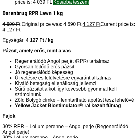
price is: 4 039 Ft.
Kosárba teszem
Barenbrug RPR Lawn 1 kg
4 690
Ft
Original price was: 4 690 Ft.
4 127
Ft
Current price is:
4 127 Ft.
Egységár:
4 127
Ft
/ kg
Pázsit, amely erős, mint a vas
Regenerálódó Angol perjét /RPR/ tartalmaz
Gyorsan fejlődő erős pázsit
Jó regenerálódó képesség
Új vetésre és felülvetésre egyaránt alkalmas
Kiváló betegség ellenállóság jellemzi
Sűrű pázsitot alkot, így kevesebb gyommal kell
számolnunk
Zöld Bolygó címke – fenntartható ápolást tesz lehetővé
Yellow Jacket Biostimulator®-ral kezelt fűmag
Fajok
30% RPR – Lolium perenne – Angol perje (Regenerálódó
Angol perje)
30% Lolium perenne – Angol perje