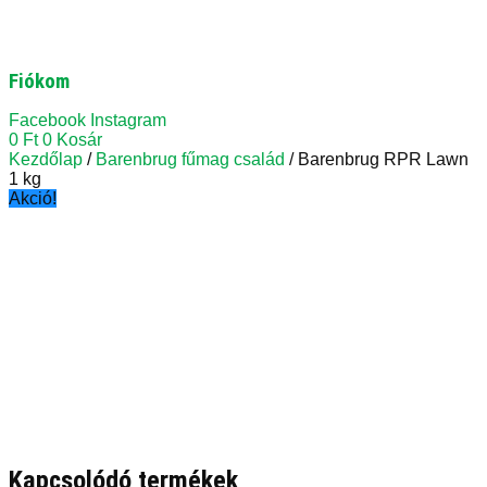
Fiókom
Facebook
Instagram
0
Ft
0
Kosár
Kezdőlap
/
Barenbrug fűmag család
/ Barenbrug RPR Lawn
1 kg
Akció!
Kapcsolódó termékek