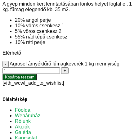
A gyep minden kert fenntartásában fontos helyet foglal el. 1
kg. fűmag elegendő kb. 35 m2.
20% angol perje
10% vörös csenkesz 1
5% vörös csenkesz 2
55% nádképű csenkesz
10% réti perje
Elérhető
Agrosel árnyéktűrő fűmagkeverék 1 kg mennyiség
-
+
Kosárba teszem
[yith_wcwl_add_to_wishlist]
Oldaltérkép
Főoldal
Webáruház
Rólunk
Akciók
Galéria
Kapcsolat