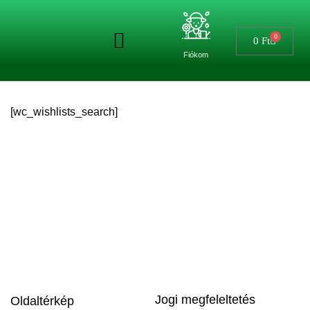
0
0
Ft
Fiókom
[wc_wishlists_search]
HOBBIKERTÉSZEK BOLTJA
Kaposvár, Árpád u. 21
Tel.: 06 20/954-2739 Nyitva: H-P.: 8-17, Szo.: 8-12
Jogi megfeleltetés
Oldaltérkép